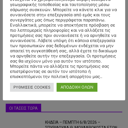
γεωγραφικής τοποθεσίας και ταυτοποίησης μέσω
σάρωσης συσκευών. Μπορείτε να κάνετε κλικ για να
συναινέσετε στην επεξεργασία από εμάς και τους
συνεργάτες μας όπως περιγράφεται παραπάνω.
Εναλλακτικά, μπορείτε να αποκτήσετε πρόσβαση σε
πιο λεπτομερείς πληροφορίες και να αλλάξετε τις
προτιμήσεις σας πριν συναινέσετε ή να αρνηθείτε να
συναινέσετε. Λάβετε υπόψη ότι κάποια επεξεργασία
των προσωπικών σας δεδομένων ενδέχεται να μην
απαιτεί τη συγκατάθεσή σας, αλλά έχετε το δικαίωμα
- Advertisment -
να αρνηθείτε αυτήν την επεξεργασία. Οι προτιμήσεις
σας θα ισχύουν μόνο για αυτόν τον ιστότοπο.
Μπορείτε πάντα να αλλάξετε τις προτιμήσεις σας
επιστρέφοντας σε αυτόν τον ιστότοπο ή
επισκεπτόμενοι την πολιτική απορρήτου μας..
ΑΠΟΔΟΧΗ ΟΛΩΝ
ΡΥΘΜΙΣΕΙΣ COOKIES
ΟΙ ΤΑΣΕΙΣ ΤΩΡΑ
ΚΗΔΕΙΑ – ΠΕΜΠΤΗ 6/8/2026 –
ΣΠΥΡΙΔΟΥΛΑ Θ. ΜΟΥΛΑΡΟΚΩΣΤΑ ΕΤΩΝ