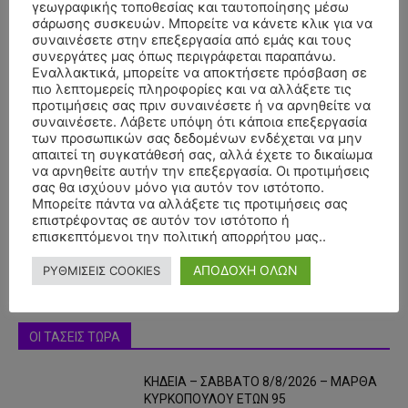
γεωγραφικής τοποθεσίας και ταυτοποίησης μέσω
σάρωσης συσκευών. Μπορείτε να κάνετε κλικ για να
συναινέσετε στην επεξεργασία από εμάς και τους
συνεργάτες μας όπως περιγράφεται παραπάνω.
Εναλλακτικά, μπορείτε να αποκτήσετε πρόσβαση σε
πιο λεπτομερείς πληροφορίες και να αλλάξετε τις
προτιμήσεις σας πριν συναινέσετε ή να αρνηθείτε να
συναινέσετε. Λάβετε υπόψη ότι κάποια επεξεργασία
των προσωπικών σας δεδομένων ενδέχεται να μην
απαιτεί τη συγκατάθεσή σας, αλλά έχετε το δικαίωμα
- Advertisment -
να αρνηθείτε αυτήν την επεξεργασία. Οι προτιμήσεις
σας θα ισχύουν μόνο για αυτόν τον ιστότοπο.
Μπορείτε πάντα να αλλάξετε τις προτιμήσεις σας
επιστρέφοντας σε αυτόν τον ιστότοπο ή
επισκεπτόμενοι την πολιτική απορρήτου μας..
ΑΠΟΔΟΧΗ ΟΛΩΝ
ΡΥΘΜΙΣΕΙΣ COOKIES
ΟΙ ΤΑΣΕΙΣ ΤΩΡΑ
ΚΗΔΕΙΑ – ΣΑΒΒΑΤΟ 8/8/2026 – ΜΑΡΘΑ
ΚΥΡΚΟΠΟΥΛΟΥ ΕΤΩΝ 95