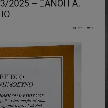
/2025 – ΞΑΝΘΗ Α.
ΙΟ
312
0