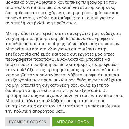
μοναδικά αναγνωριστικά και τυπικές πληροφορίες που
αποστέλλονται από μια συσκευή για εξατομικευμένες
διαφημίσεις και περιεχόμενο, μέτρηση διαφημίσεων και
περιεχομένου, καθώς και απόψεις του κοινού για την
ανάπτυξη και βελτίωση προϊόντων.
Με την άδειά σας, εμείς και οι συνεργάτες μας ενδέχεται
να χρησιμοποιήσουμε ακριβή δεδομένα γεωγραφικής
τοποθεσίας και ταυτοποίησης μέσω σάρωσης συσκευών.
Μπορείτε να κάνετε κλικ για να συναινέσετε στην
επεξεργασία από εμάς και τους συνεργάτες μας όπως
περιγράφεται παραπάνω. Εναλλακτικά, μπορείτε να
αποκτήσετε πρόσβαση σε πιο λεπτομερείς πληροφορίες
και να αλλάξετε τις προτιμήσεις σας πριν συναινέσετε ή
να αρνηθείτε να συναινέσετε. Λάβετε υπόψη ότι κάποια
επεξεργασία των προσωπικών σας δεδομένων ενδέχεται
να μην απαιτεί τη συγκατάθεσή σας, αλλά έχετε το
δικαίωμα να αρνηθείτε αυτήν την επεξεργασία. Οι
προτιμήσεις σας θα ισχύουν μόνο για αυτόν τον ιστότοπο.
Μπορείτε πάντα να αλλάξετε τις προτιμήσεις σας
επιστρέφοντας σε αυτόν τον ιστότοπο ή επισκεπτόμενοι
την πολιτική απορρήτου μας..
ΑΠΟΔΟΧΗ ΟΛΩΝ
ΡΥΘΜΙΣΕΙΣ COOKIES