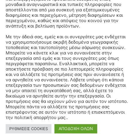
μοναδικά αναγνωριστικά και τυπικές πληροφορίες που
αποστέλλονται από μια συσκευή για εξατομικευμένες
διαφημίσεις και περιεχόμενο, μέτρηση διαφημίσεων και
περιεχομένου, καθώς και απόψεις του κοινού για την
ανάπτυξη και βελτίωση προϊόντων.
Με την άδειά σας, εμείς και οι συνεργάτες μας ενδέχεται
να χρησιμοποιήσουμε ακριβή δεδομένα γεωγραφικής
τοποθεσίας και ταυτοποίησης μέσω σάρωσης συσκευών.
Μπορείτε να κάνετε κλικ για να συναινέσετε στην
επεξεργασία από εμάς και τους συνεργάτες μας όπως
περιγράφεται παραπάνω. Εναλλακτικά, μπορείτε να
αποκτήσετε πρόσβαση σε πιο λεπτομερείς πληροφορίες
και να αλλάξετε τις προτιμήσεις σας πριν συναινέσετε ή
να αρνηθείτε να συναινέσετε. Λάβετε υπόψη ότι κάποια
επεξεργασία των προσωπικών σας δεδομένων ενδέχεται
να μην απαιτεί τη συγκατάθεσή σας, αλλά έχετε το
δικαίωμα να αρνηθείτε αυτήν την επεξεργασία. Οι
προτιμήσεις σας θα ισχύουν μόνο για αυτόν τον ιστότοπο.
Μπορείτε πάντα να αλλάξετε τις προτιμήσεις σας
επιστρέφοντας σε αυτόν τον ιστότοπο ή επισκεπτόμενοι
την πολιτική απορρήτου μας..
ΑΠΟΔΟΧΗ ΟΛΩΝ
ΡΥΘΜΙΣΕΙΣ COOKIES