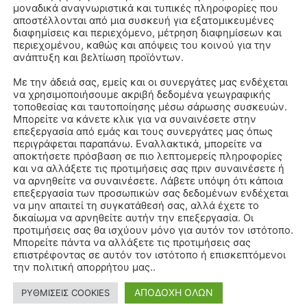
μοναδικά αναγνωριστικά και τυπικές πληροφορίες που
αποστέλλονται από μια συσκευή για εξατομικευμένες
διαφημίσεις και περιεχόμενο, μέτρηση διαφημίσεων και
περιεχομένου, καθώς και απόψεις του κοινού για την
ανάπτυξη και βελτίωση προϊόντων.
Με την άδειά σας, εμείς και οι συνεργάτες μας ενδέχεται
να χρησιμοποιήσουμε ακριβή δεδομένα γεωγραφικής
τοποθεσίας και ταυτοποίησης μέσω σάρωσης συσκευών.
Μπορείτε να κάνετε κλικ για να συναινέσετε στην
επεξεργασία από εμάς και τους συνεργάτες μας όπως
περιγράφεται παραπάνω. Εναλλακτικά, μπορείτε να
αποκτήσετε πρόσβαση σε πιο λεπτομερείς πληροφορίες
και να αλλάξετε τις προτιμήσεις σας πριν συναινέσετε ή
να αρνηθείτε να συναινέσετε. Λάβετε υπόψη ότι κάποια
επεξεργασία των προσωπικών σας δεδομένων ενδέχεται
να μην απαιτεί τη συγκατάθεσή σας, αλλά έχετε το
δικαίωμα να αρνηθείτε αυτήν την επεξεργασία. Οι
προτιμήσεις σας θα ισχύουν μόνο για αυτόν τον ιστότοπο.
Μπορείτε πάντα να αλλάξετε τις προτιμήσεις σας
επιστρέφοντας σε αυτόν τον ιστότοπο ή επισκεπτόμενοι
την πολιτική απορρήτου μας..
ΑΠΟΔΟΧΗ ΟΛΩΝ
ΡΥΘΜΙΣΕΙΣ COOKIES