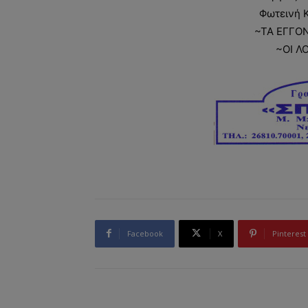
Φωτεινή 
~ΤΑ ΕΓΓΟΝ
~ΟΙ Λ
Facebook
X
Pinterest