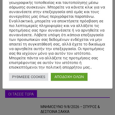
γεωγραφικής τοποθεσίας και ταυτοποίησης μέσω
σάρωσης συσκευών. Μπορείτε να κάνετε κλικ για να
συναινέσετε στην επεξεργασία από εμάς και τους
συνεργάτες μας όπως περιγράφεται παραπάνω.
Εναλλακτικά, μπορείτε να αποκτήσετε πρόσβαση σε
πιο λεπτομερείς πληροφορίες και να αλλάξετε τις
προτιμήσεις σας πριν συναινέσετε ή να αρνηθείτε να
συναινέσετε. Λάβετε υπόψη ότι κάποια επεξεργασία
των προσωπικών σας δεδομένων ενδέχεται να μην
- Advertisment -
απαιτεί τη συγκατάθεσή σας, αλλά έχετε το δικαίωμα
να αρνηθείτε αυτήν την επεξεργασία. Οι προτιμήσεις
σας θα ισχύουν μόνο για αυτόν τον ιστότοπο.
Μπορείτε πάντα να αλλάξετε τις προτιμήσεις σας
επιστρέφοντας σε αυτόν τον ιστότοπο ή
επισκεπτόμενοι την πολιτική απορρήτου μας..
ΑΠΟΔΟΧΗ ΟΛΩΝ
ΡΥΘΜΙΣΕΙΣ COOKIES
ΟΙ ΤΑΣΕΙΣ ΤΩΡΑ
ΜΝΗΜΟΣΥΝΟ 9/8/2026 – ΣΠΥΡΟΣ &
ΔΕΣΠΟΙΝΑ ΣΑΚΚΑ