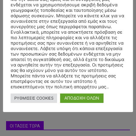
ενδέχεται να χρησιμοποιήσουμε ακριβή δεδομένα
γεωγραφικής τοποθεσίας και ταυτοποίησης μέσω
σάρωσης συσκευών. Μπορείτε να κάνετε κλικ για να
συναινέσετε στην επεξεργασία από εμάς και τους
συνεργάτες μας όπως περιγράφεται παραπάνω.
Εναλλακτικά, μπορείτε να αποκτήσετε πρόσβαση σε
πιο λεπτομερείς πληροφορίες και να αλλάξετε τις
προτιμήσεις σας πριν συναινέσετε ή να αρνηθείτε να
συναινέσετε. Λάβετε υπόψη ότι κάποια επεξεργασία
των προσωπικών σας δεδομένων ενδέχεται να μην
απαιτεί τη συγκατάθεσή σας, αλλά έχετε το δικαίωμα
να αρνηθείτε αυτήν την επεξεργασία. Οι προτιμήσεις
- Advertisment -
σας θα ισχύουν μόνο για αυτόν τον ιστότοπο.
Μπορείτε πάντα να αλλάξετε τις προτιμήσεις σας
επιστρέφοντας σε αυτόν τον ιστότοπο ή
επισκεπτόμενοι την πολιτική απορρήτου μας..
ΑΠΟΔΟΧΗ ΟΛΩΝ
ΡΥΘΜΙΣΕΙΣ COOKIES
ΟΙ ΤΑΣΕΙΣ ΤΩΡΑ