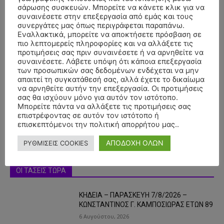
σάρωσης συσκευών. Μπορείτε να κάνετε κλικ για να
συναινέσετε στην επεξεργασία από εμάς και τους
συνεργάτες μας όπως περιγράφεται παραπάνω.
Εναλλακτικά, μπορείτε να αποκτήσετε πρόσβαση σε
πιο λεπτομερείς πληροφορίες και να αλλάξετε τις
προτιμήσεις σας πριν συναινέσετε ή να αρνηθείτε να
συναινέσετε. Λάβετε υπόψη ότι κάποια επεξεργασία
των προσωπικών σας δεδομένων ενδέχεται να μην
- Advertisment -
απαιτεί τη συγκατάθεσή σας, αλλά έχετε το δικαίωμα
να αρνηθείτε αυτήν την επεξεργασία. Οι προτιμήσεις
σας θα ισχύουν μόνο για αυτόν τον ιστότοπο.
Μπορείτε πάντα να αλλάξετε τις προτιμήσεις σας
επιστρέφοντας σε αυτόν τον ιστότοπο ή
επισκεπτόμενοι την πολιτική απορρήτου μας..
ΑΠΟΔΟΧΗ ΟΛΩΝ
ΡΥΘΜΙΣΕΙΣ COOKIES
ΟΙ ΤΑΣΕΙΣ ΤΩΡΑ
ΚΗΔΕΙΑ – ΠΑΡΑΣΚΕΥΗ 7/8/2026 –
ΚΩΝΣΤΑΝΤΙΝΟΣ Γ. ΚΑΜΠΟΣΙΩΡΑΣ ΕΤΩΝ 89
6 Αυγούστου, 2026