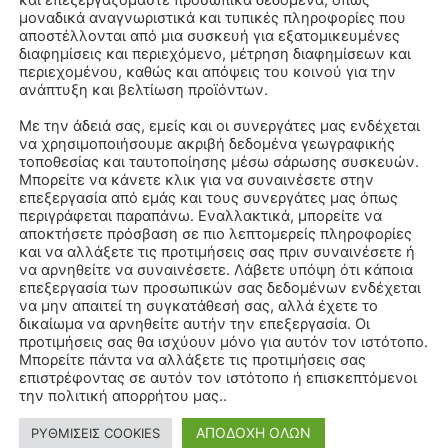
και επεξεργαζόμαστε προσωπικά δεδομένα, όπως
μοναδικά αναγνωριστικά και τυπικές πληροφορίες που
αποστέλλονται από μια συσκευή για εξατομικευμένες
διαφημίσεις και περιεχόμενο, μέτρηση διαφημίσεων και
περιεχομένου, καθώς και απόψεις του κοινού για την
ανάπτυξη και βελτίωση προϊόντων.
Με την άδειά σας, εμείς και οι συνεργάτες μας ενδέχεται
να χρησιμοποιήσουμε ακριβή δεδομένα γεωγραφικής
τοποθεσίας και ταυτοποίησης μέσω σάρωσης συσκευών.
Μπορείτε να κάνετε κλικ για να συναινέσετε στην
επεξεργασία από εμάς και τους συνεργάτες μας όπως
περιγράφεται παραπάνω. Εναλλακτικά, μπορείτε να
αποκτήσετε πρόσβαση σε πιο λεπτομερείς πληροφορίες
και να αλλάξετε τις προτιμήσεις σας πριν συναινέσετε ή
να αρνηθείτε να συναινέσετε. Λάβετε υπόψη ότι κάποια
επεξεργασία των προσωπικών σας δεδομένων ενδέχεται
να μην απαιτεί τη συγκατάθεσή σας, αλλά έχετε το
δικαίωμα να αρνηθείτε αυτήν την επεξεργασία. Οι
προτιμήσεις σας θα ισχύουν μόνο για αυτόν τον ιστότοπο.
Μπορείτε πάντα να αλλάξετε τις προτιμήσεις σας
επιστρέφοντας σε αυτόν τον ιστότοπο ή επισκεπτόμενοι
την πολιτική απορρήτου μας..
ΑΠΟΔΟΧΗ ΟΛΩΝ
ΡΥΘΜΙΣΕΙΣ COOKIES