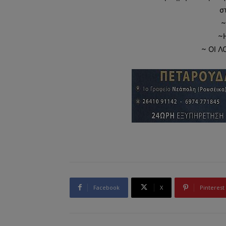
σ
~
~
~ ΟΙ Λ
Facebook
X
Pinterest