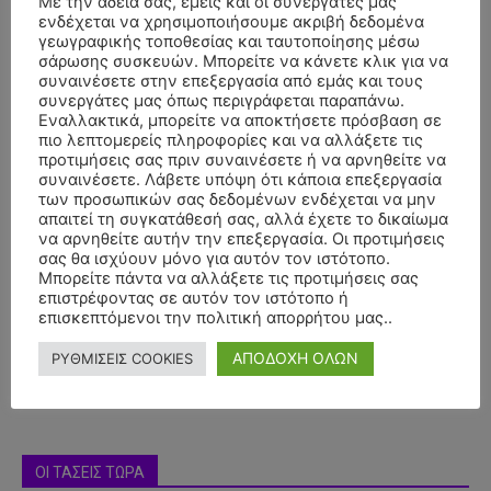
Με την άδειά σας, εμείς και οι συνεργάτες μας
ενδέχεται να χρησιμοποιήσουμε ακριβή δεδομένα
γεωγραφικής τοποθεσίας και ταυτοποίησης μέσω
σάρωσης συσκευών. Μπορείτε να κάνετε κλικ για να
συναινέσετε στην επεξεργασία από εμάς και τους
συνεργάτες μας όπως περιγράφεται παραπάνω.
Εναλλακτικά, μπορείτε να αποκτήσετε πρόσβαση σε
πιο λεπτομερείς πληροφορίες και να αλλάξετε τις
προτιμήσεις σας πριν συναινέσετε ή να αρνηθείτε να
συναινέσετε. Λάβετε υπόψη ότι κάποια επεξεργασία
των προσωπικών σας δεδομένων ενδέχεται να μην
απαιτεί τη συγκατάθεσή σας, αλλά έχετε το δικαίωμα
να αρνηθείτε αυτήν την επεξεργασία. Οι προτιμήσεις
- Advertisment -
σας θα ισχύουν μόνο για αυτόν τον ιστότοπο.
Μπορείτε πάντα να αλλάξετε τις προτιμήσεις σας
επιστρέφοντας σε αυτόν τον ιστότοπο ή
επισκεπτόμενοι την πολιτική απορρήτου μας..
ΑΠΟΔΟΧΗ ΟΛΩΝ
ΡΥΘΜΙΣΕΙΣ COOKIES
ΟΙ ΤΑΣΕΙΣ ΤΩΡΑ