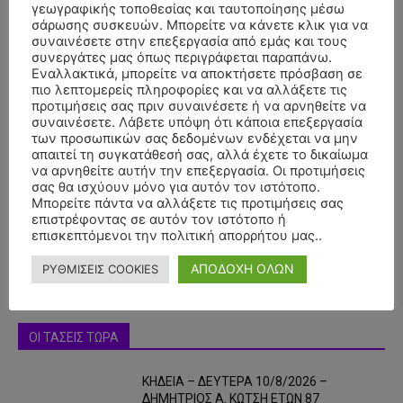
γεωγραφικής τοποθεσίας και ταυτοποίησης μέσω
σάρωσης συσκευών. Μπορείτε να κάνετε κλικ για να
συναινέσετε στην επεξεργασία από εμάς και τους
συνεργάτες μας όπως περιγράφεται παραπάνω.
Εναλλακτικά, μπορείτε να αποκτήσετε πρόσβαση σε
πιο λεπτομερείς πληροφορίες και να αλλάξετε τις
προτιμήσεις σας πριν συναινέσετε ή να αρνηθείτε να
συναινέσετε. Λάβετε υπόψη ότι κάποια επεξεργασία
των προσωπικών σας δεδομένων ενδέχεται να μην
απαιτεί τη συγκατάθεσή σας, αλλά έχετε το δικαίωμα
- Advertisment -
να αρνηθείτε αυτήν την επεξεργασία. Οι προτιμήσεις
σας θα ισχύουν μόνο για αυτόν τον ιστότοπο.
Μπορείτε πάντα να αλλάξετε τις προτιμήσεις σας
επιστρέφοντας σε αυτόν τον ιστότοπο ή
επισκεπτόμενοι την πολιτική απορρήτου μας..
ΑΠΟΔΟΧΗ ΟΛΩΝ
ΡΥΘΜΙΣΕΙΣ COOKIES
ΟΙ ΤΑΣΕΙΣ ΤΩΡΑ
ΚΗΔΕΙΑ – ΔΕΥΤΕΡΑ 10/8/2026 –
ΔΗΜΗΤΡΙΟΣ Α. ΚΩΤΣΗ ΕΤΩΝ 87