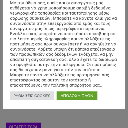
Με την άδειά σας, εμείς και οι συνεργάτες μας
ενδέχεται να χρησιμοποιήσουμε ακριβή δεδομένα
γεωγραφικής τοποθεσίας και ταυτοποίησης μέσω
σάρωσης συσκευών. Μπορείτε να κάνετε κλικ για να
συναινέσετε στην επεξεργασία από εμάς και τους
συνεργάτες μας όπως περιγράφεται παραπάνω.
Εναλλακτικά, μπορείτε να αποκτήσετε πρόσβαση σε
πιο λεπτομερείς πληροφορίες και να αλλάξετε τις
προτιμήσεις σας πριν συναινέσετε ή να αρνηθείτε να
συναινέσετε. Λάβετε υπόψη ότι κάποια επεξεργασία
των προσωπικών σας δεδομένων ενδέχεται να μην
απαιτεί τη συγκατάθεσή σας, αλλά έχετε το δικαίωμα
να αρνηθείτε αυτήν την επεξεργασία. Οι προτιμήσεις
σας θα ισχύουν μόνο για αυτόν τον ιστότοπο.
- Advertisment -
Μπορείτε πάντα να αλλάξετε τις προτιμήσεις σας
επιστρέφοντας σε αυτόν τον ιστότοπο ή
επισκεπτόμενοι την πολιτική απορρήτου μας..
ΑΠΟΔΟΧΗ ΟΛΩΝ
ΡΥΘΜΙΣΕΙΣ COOKIES
ΟΙ ΤΑΣΕΙΣ ΤΩΡΑ