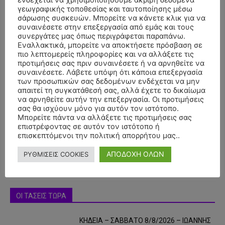
ενδέχεται να χρησιμοποιήσουμε ακριβή δεδομένα
γεωγραφικής τοποθεσίας και ταυτοποίησης μέσω
σάρωσης συσκευών. Μπορείτε να κάνετε κλικ για να
συναινέσετε στην επεξεργασία από εμάς και τους
συνεργάτες μας όπως περιγράφεται παραπάνω.
Εναλλακτικά, μπορείτε να αποκτήσετε πρόσβαση σε
πιο λεπτομερείς πληροφορίες και να αλλάξετε τις
προτιμήσεις σας πριν συναινέσετε ή να αρνηθείτε να
συναινέσετε. Λάβετε υπόψη ότι κάποια επεξεργασία
των προσωπικών σας δεδομένων ενδέχεται να μην
απαιτεί τη συγκατάθεσή σας, αλλά έχετε το δικαίωμα
- Advertisment -
να αρνηθείτε αυτήν την επεξεργασία. Οι προτιμήσεις
σας θα ισχύουν μόνο για αυτόν τον ιστότοπο.
Μπορείτε πάντα να αλλάξετε τις προτιμήσεις σας
επιστρέφοντας σε αυτόν τον ιστότοπο ή
επισκεπτόμενοι την πολιτική απορρήτου μας..
ΑΠΟΔΟΧΗ ΟΛΩΝ
ΡΥΘΜΙΣΕΙΣ COOKIES
ΟΙ ΤΑΣΕΙΣ ΤΩΡΑ
ΚΗΔΕΙΑ – ΣΑΒΒΑΤΟ 8/8/2026 – ΙΩΑΝΝΗΣ