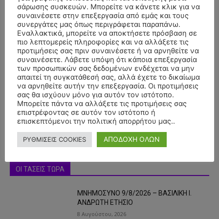
σάρωσης συσκευών. Μπορείτε να κάνετε κλικ για να
συναινέσετε στην επεξεργασία από εμάς και τους
συνεργάτες μας όπως περιγράφεται παραπάνω.
Εναλλακτικά, μπορείτε να αποκτήσετε πρόσβαση σε
πιο λεπτομερείς πληροφορίες και να αλλάξετε τις
προτιμήσεις σας πριν συναινέσετε ή να αρνηθείτε να
συναινέσετε. Λάβετε υπόψη ότι κάποια επεξεργασία
των προσωπικών σας δεδομένων ενδέχεται να μην
- Advertisment -
απαιτεί τη συγκατάθεσή σας, αλλά έχετε το δικαίωμα
να αρνηθείτε αυτήν την επεξεργασία. Οι προτιμήσεις
σας θα ισχύουν μόνο για αυτόν τον ιστότοπο.
Μπορείτε πάντα να αλλάξετε τις προτιμήσεις σας
επιστρέφοντας σε αυτόν τον ιστότοπο ή
επισκεπτόμενοι την πολιτική απορρήτου μας..
ΑΠΟΔΟΧΗ ΟΛΩΝ
ΡΥΘΜΙΣΕΙΣ COOKIES
ΟΙ ΤΑΣΕΙΣ ΤΩΡΑ
ΜΝΗΜΟΣΥΝΟ 9/8/2026 – ΒΑΣΙΛΙΚΗ Ι.
ΑΝΔΡΩΤΗ ΕΤΗΣΙΟ
8 Αυγούστου, 2026