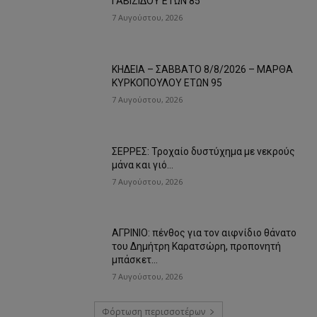
ΓΑΒΙΖΙΔΟΥ ΕΤΩΝ 85
7 Αυγούστου, 2026
ΚΗΔΕΙΑ – ΣΑΒΒΑΤΟ 8/8/2026 – ΜΑΡΘΑ
ΚΥΡΚΟΠΟΥΛΟΥ ΕΤΩΝ 95
7 Αυγούστου, 2026
ΣΕΡΡΕΣ: Τροχαίο δυστύχημα με νεκρούς
μάνα και γιό…
7 Αυγούστου, 2026
ΑΓΡΙΝΙΟ: πένθος για τον αιφνίδιο θάνατο
του Δημήτρη Καρατσώρη, προπονητή
μπάσκετ…
7 Αυγούστου, 2026
Φόρτωση περισσοτέρων