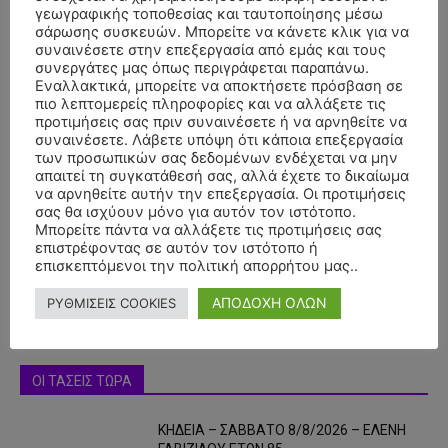
γεωγραφικής τοποθεσίας και ταυτοποίησης μέσω
σάρωσης συσκευών. Μπορείτε να κάνετε κλικ για να
συναινέσετε στην επεξεργασία από εμάς και τους
συνεργάτες μας όπως περιγράφεται παραπάνω.
Εναλλακτικά, μπορείτε να αποκτήσετε πρόσβαση σε
πιο λεπτομερείς πληροφορίες και να αλλάξετε τις
προτιμήσεις σας πριν συναινέσετε ή να αρνηθείτε να
συναινέσετε. Λάβετε υπόψη ότι κάποια επεξεργασία
των προσωπικών σας δεδομένων ενδέχεται να μην
απαιτεί τη συγκατάθεσή σας, αλλά έχετε το δικαίωμα
- Advertisment -
να αρνηθείτε αυτήν την επεξεργασία. Οι προτιμήσεις
σας θα ισχύουν μόνο για αυτόν τον ιστότοπο.
Μπορείτε πάντα να αλλάξετε τις προτιμήσεις σας
επιστρέφοντας σε αυτόν τον ιστότοπο ή
επισκεπτόμενοι την πολιτική απορρήτου μας..
ΑΠΟΔΟΧΗ ΟΛΩΝ
ΡΥΘΜΙΣΕΙΣ COOKIES
ΟΙ ΤΑΣΕΙΣ ΤΩΡΑ
ΚΗΔΕΙΑ – ΣΑΒΒΑΤΟ 8/8/2026 – ΕΛΕΝΗ