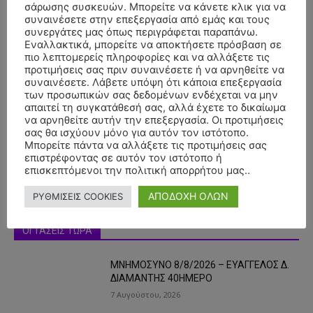
σάρωσης συσκευών. Μπορείτε να κάνετε κλικ για να
συναινέσετε στην επεξεργασία από εμάς και τους
συνεργάτες μας όπως περιγράφεται παραπάνω.
Εναλλακτικά, μπορείτε να αποκτήσετε πρόσβαση σε
πιο λεπτομερείς πληροφορίες και να αλλάξετε τις
προτιμήσεις σας πριν συναινέσετε ή να αρνηθείτε να
συναινέσετε. Λάβετε υπόψη ότι κάποια επεξεργασία
- Advertisment -
των προσωπικών σας δεδομένων ενδέχεται να μην
απαιτεί τη συγκατάθεσή σας, αλλά έχετε το δικαίωμα
να αρνηθείτε αυτήν την επεξεργασία. Οι προτιμήσεις
σας θα ισχύουν μόνο για αυτόν τον ιστότοπο.
Μπορείτε πάντα να αλλάξετε τις προτιμήσεις σας
επιστρέφοντας σε αυτόν τον ιστότοπο ή
επισκεπτόμενοι την πολιτική απορρήτου μας..
ΑΠΟΔΟΧΗ ΟΛΩΝ
ΡΥΘΜΙΣΕΙΣ COOKIES
ΟΙ ΤΑΣΕΙΣ ΤΩΡΑ
ΜΝΗΜΟΣΥΝΟ 8/8/2026 – ΕΥΑΓΓΕΛΟΣ Δ.
ΔΙΑΜΑΝΤΗΣ 40ΗΜΕΡΟ
7 Αυγούστου, 2026