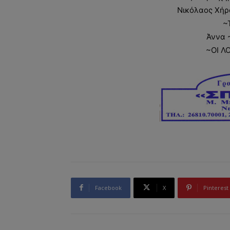
Νικόλαος Χήρ
~
Άννα ~
~ΟΙ Λ
Facebook
X
Pinterest