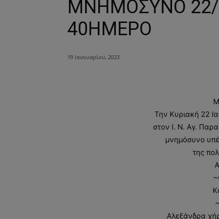
ΜΝΗΜΟΣΥΝΟ 22/1
40ΗΜΕΡΟ
19 Ιανουαρίου, 2023
Μ
Την Κυριακή 22 Ι
στον Ι. Ν. Αγ. Πα
μνημόσυνο υπέ
της πο
Α
~
Κ
Αλεξάνδρα χή