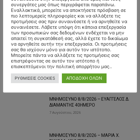
συνεργάτες μας όπως περιγράφεται παραπάνω.
Εναλλακτικά, μπορείτε να αποκτήσετε πρόσβαση σε
πιο λεπτομερείς πληροφορίες και να αλλάξετε τις
προτιμήσεις σας πριν συναινέσετε ή να αρνηθείτε να
- Advertisment -
συναινέσετε. Λάβετε υπόψη ότι κάποια επεξεργασία
των προσωπικών σας δεδομένων ενδέχεται να μην
απαιτεί τη συγκατάθεσή σας, αλλά έχετε το δικαίωμα
να αρνηθείτε αυτήν την επεξεργασία. Οι προτιμήσεις
σας θα ισχύουν μόνο για αυτόν τον ιστότοπο.
Μπορείτε πάντα να αλλάξετε τις προτιμήσεις σας
επιστρέφοντας σε αυτόν τον ιστότοπο ή
επισκεπτόμενοι την πολιτική απορρήτου μας..
ΑΠΟΔΟΧΗ ΟΛΩΝ
ΡΥΘΜΙΣΕΙΣ COOKIES
ΟΙ ΤΑΣΕΙΣ ΤΩΡΑ
ΜΝΗΜΟΣΥΝΟ 8/8/2026 – ΕΥΑΓΓΕΛΟΣ Δ.
ΔΙΑΜΑΝΤΗΣ 40ΗΜΕΡΟ
7 Αυγούστου, 2026
ΜΝΗΜΟΣΥΝΟ 8/8/2026 – ΜΑΡΙΑ Χ.