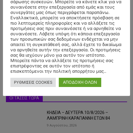
σάρωσης συσκευών. Μπορείτε να κάνετε κλικ για να
συναινέσετε στην επεξεργασία από εμάς και τους
συνεργάτες μας όπως περιγράφεται παραπάνω.
Εναλλακτικά, μπορείτε να αποκτήσετε πρόσβαση σε
πιο λεπτομερείς πληροφορίες και να αλλάξετε τις
προτιμήσεις σας πριν συναινέσετε ή να αρνηθείτε να
συναινέσετε. Λάβετε υπόψη ότι κάποια επεξεργασία
των προσωπικών σας δεδομένων ενδέχεται να μην
- Advertisment -
απαιτεί τη συγκατάθεσή σας, αλλά έχετε το δικαίωμα
να αρνηθείτε αυτήν την επεξεργασία. Οι προτιμήσεις
σας θα ισχύουν μόνο για αυτόν τον ιστότοπο.
Μπορείτε πάντα να αλλάξετε τις προτιμήσεις σας
επιστρέφοντας σε αυτόν τον ιστότοπο ή
επισκεπτόμενοι την πολιτική απορρήτου μας..
ΑΠΟΔΟΧΗ ΟΛΩΝ
ΡΥΘΜΙΣΕΙΣ COOKIES
ΟΙ ΤΑΣΕΙΣ ΤΩΡΑ
ΚΗΔΕΙΑ – ΔΕΥΤΕΡΑ 10/8/2026 –
ΛΑΜΠΡΙΝΗ ΚΑΡΑΓΙΑΝΝΗ ΕΤΩΝ 84
9 Αυγούστου, 2026