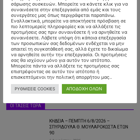
σάρωσης συσκευών. Μπορείτε να κάνετε κλικ για να
συναινέσετε στην επεξεργασία από εμάς και τους
συνεργάτες μας όπως περιγράφεται παραπάνω.
Εναλλακτικά, μπορείτε να αποκτήσετε πρόσβαση σε
πιο λεπτομερείς πληροφορίες και να αλλάξετε τις
προτιμήσεις σας πριν συναινέσετε ή να αρνηθείτε να
συναινέσετε. Λάβετε υπόψη ότι κάποια επεξεργασία
των προσωπικών σας δεδομένων ενδέχεται να μην
- Advertisment -
απαιτεί τη συγκατάθεσή σας, αλλά έχετε το δικαίωμα
να αρνηθείτε αυτήν την επεξεργασία. Οι προτιμήσεις
σας θα ισχύουν μόνο για αυτόν τον ιστότοπο.
Μπορείτε πάντα να αλλάξετε τις προτιμήσεις σας
επιστρέφοντας σε αυτόν τον ιστότοπο ή
επισκεπτόμενοι την πολιτική απορρήτου μας..
ΑΠΟΔΟΧΗ ΟΛΩΝ
ΡΥΘΜΙΣΕΙΣ COOKIES
ΟΙ ΤΑΣΕΙΣ ΤΩΡΑ
ΚΗΔΕΙΑ – ΠΕΜΠΤΗ 6/8/2026 –
ΣΠΥΡΙΔΟΥΛΑ Θ. ΜΟΥΛΑΡΟΚΩΣΤΑ ΕΤΩΝ
90