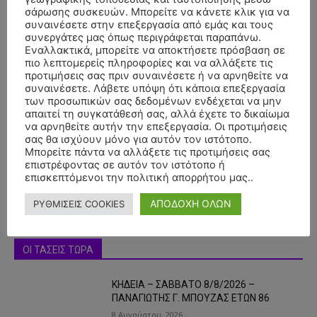
σάρωσης συσκευών. Μπορείτε να κάνετε κλικ για να
συναινέσετε στην επεξεργασία από εμάς και τους
συνεργάτες μας όπως περιγράφεται παραπάνω.
Εναλλακτικά, μπορείτε να αποκτήσετε πρόσβαση σε
πιο λεπτομερείς πληροφορίες και να αλλάξετε τις
προτιμήσεις σας πριν συναινέσετε ή να αρνηθείτε να
συναινέσετε. Λάβετε υπόψη ότι κάποια επεξεργασία
των προσωπικών σας δεδομένων ενδέχεται να μην
- Advertisment -
απαιτεί τη συγκατάθεσή σας, αλλά έχετε το δικαίωμα
να αρνηθείτε αυτήν την επεξεργασία. Οι προτιμήσεις
σας θα ισχύουν μόνο για αυτόν τον ιστότοπο.
Μπορείτε πάντα να αλλάξετε τις προτιμήσεις σας
επιστρέφοντας σε αυτόν τον ιστότοπο ή
επισκεπτόμενοι την πολιτική απορρήτου μας..
ΑΠΟΔΟΧΗ ΟΛΩΝ
ΡΥΘΜΙΣΕΙΣ COOKIES
ΟΙ ΤΑΣΕΙΣ ΤΩΡΑ
ΚΗΔΕΙΑ – ΣΑΒΒΑΤΟ 8/8/2026 –
ΠΑΝΑΓΙΩΤΗΣ Γ. ΜΠΟΥΖΑΣ ΕΤΩΝ 86
8 Αυγούστου, 2026