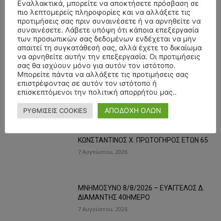
Εναλλακτικά, μπορείτε να αποκτήσετε πρόσβαση σε
- Advertisment -
πιο λεπτομερείς πληροφορίες και να αλλάξετε τις
προτιμήσεις σας πριν συναινέσετε ή να αρνηθείτε να
συναινέσετε. Λάβετε υπόψη ότι κάποια επεξεργασία
των προσωπικών σας δεδομένων ενδέχεται να μην
απαιτεί τη συγκατάθεσή σας, αλλά έχετε το δικαίωμα
να αρνηθείτε αυτήν την επεξεργασία. Οι προτιμήσεις
σας θα ισχύουν μόνο για αυτόν τον ιστότοπο.
Μπορείτε πάντα να αλλάξετε τις προτιμήσεις σας
επιστρέφοντας σε αυτόν τον ιστότοπο ή
επισκεπτόμενοι την πολιτική απορρήτου μας..
ΟΙ ΤΑΣΕΙΣ ΤΩΡΑ
ΑΠΟΔΟΧΗ ΟΛΩΝ
ΡΥΘΜΙΣΕΙΣ COOKIES
ΚΗΔΕΙΑ – ΣΑΒΒΑΤΟ 8/8/2026 –
ΚΩΝΣΤΑΝΤΙΝΟΣ Χ. ΠΡΩΤΟΓΗΡΟΣ ΕΤΩΝ 65
7 Αυγούστου, 2026
ΜΝΗΜΟΣΥΝΟ 8/8/2026 – ΕΥΑΓΓΕΛΟΣ Δ.
ΔΙΑΜΑΝΤΗΣ 40ΗΜΕΡΟ
7 Αυγούστου, 2026