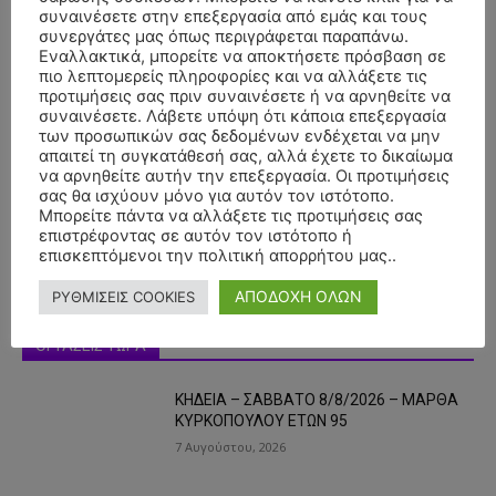
συναινέσετε στην επεξεργασία από εμάς και τους
συνεργάτες μας όπως περιγράφεται παραπάνω.
Εναλλακτικά, μπορείτε να αποκτήσετε πρόσβαση σε
πιο λεπτομερείς πληροφορίες και να αλλάξετε τις
προτιμήσεις σας πριν συναινέσετε ή να αρνηθείτε να
συναινέσετε. Λάβετε υπόψη ότι κάποια επεξεργασία
- Advertisment -
των προσωπικών σας δεδομένων ενδέχεται να μην
απαιτεί τη συγκατάθεσή σας, αλλά έχετε το δικαίωμα
να αρνηθείτε αυτήν την επεξεργασία. Οι προτιμήσεις
σας θα ισχύουν μόνο για αυτόν τον ιστότοπο.
Μπορείτε πάντα να αλλάξετε τις προτιμήσεις σας
επιστρέφοντας σε αυτόν τον ιστότοπο ή
επισκεπτόμενοι την πολιτική απορρήτου μας..
ΑΠΟΔΟΧΗ ΟΛΩΝ
ΡΥΘΜΙΣΕΙΣ COOKIES
ΟΙ ΤΑΣΕΙΣ ΤΩΡΑ
ΚΗΔΕΙΑ – ΣΑΒΒΑΤΟ 8/8/2026 – ΜΑΡΘΑ
ΚΥΡΚΟΠΟΥΛΟΥ ΕΤΩΝ 95
7 Αυγούστου, 2026