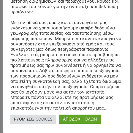
μέτρηση διαφημίσεων και περιεχομένου, καθώς και
απόψεις του κοινού για την ανάπτυξη και βελτίωση
- Advertisment -
προϊόντων.
Με την άδειά σας, εμείς και οι συνεργάτες μας
ενδέχεται να χρησιμοποιήσουμε ακριβή δεδομένα
γεωγραφικής τοποθεσίας και ταυτοποίησης μέσω
σάρωσης συσκευών. Μπορείτε να κάνετε κλικ για να
συναινέσετε στην επεξεργασία από εμάς και τους
συνεργάτες μας όπως περιγράφεται παραπάνω.
Εναλλακτικά, μπορείτε να αποκτήσετε πρόσβαση σε
πιο λεπτομερείς πληροφορίες και να αλλάξετε τις
προτιμήσεις σας πριν συναινέσετε ή να αρνηθείτε να
συναινέσετε. Λάβετε υπόψη ότι κάποια επεξεργασία
των προσωπικών σας δεδομένων ενδέχεται να μην
απαιτεί τη συγκατάθεσή σας, αλλά έχετε το δικαίωμα
να αρνηθείτε αυτήν την επεξεργασία. Οι προτιμήσεις
σας θα ισχύουν μόνο για αυτόν τον ιστότοπο.
Μπορείτε πάντα να αλλάξετε τις προτιμήσεις σας
επιστρέφοντας σε αυτόν τον ιστότοπο ή
επισκεπτόμενοι την πολιτική απορρήτου μας..
- Advertisment -
ΑΠΟΔΟΧΗ ΟΛΩΝ
ΡΥΘΜΙΣΕΙΣ COOKIES