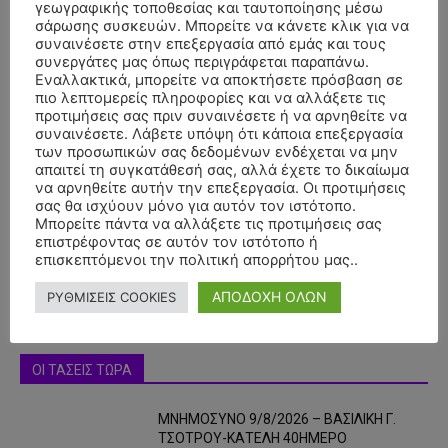
γεωγραφικής τοποθεσίας και ταυτοποίησης μέσω
σάρωσης συσκευών. Μπορείτε να κάνετε κλικ για να
συναινέσετε στην επεξεργασία από εμάς και τους
συνεργάτες μας όπως περιγράφεται παραπάνω.
Εναλλακτικά, μπορείτε να αποκτήσετε πρόσβαση σε
πιο λεπτομερείς πληροφορίες και να αλλάξετε τις
προτιμήσεις σας πριν συναινέσετε ή να αρνηθείτε να
συναινέσετε. Λάβετε υπόψη ότι κάποια επεξεργασία
των προσωπικών σας δεδομένων ενδέχεται να μην
απαιτεί τη συγκατάθεσή σας, αλλά έχετε το δικαίωμα
- Advertisment -
να αρνηθείτε αυτήν την επεξεργασία. Οι προτιμήσεις
σας θα ισχύουν μόνο για αυτόν τον ιστότοπο.
Μπορείτε πάντα να αλλάξετε τις προτιμήσεις σας
επιστρέφοντας σε αυτόν τον ιστότοπο ή
επισκεπτόμενοι την πολιτική απορρήτου μας..
ΑΠΟΔΟΧΗ ΟΛΩΝ
ΡΥΘΜΙΣΕΙΣ COOKIES
ΟΙ ΤΑΣΕΙΣ ΤΩΡΑ
ΜΝΗΜΟΣΥΝΟ 9/8/2026 – ΒΑΣΙΛΙΚΗ Γ.
ΤΣΟΤΡΟΥ-ΚΑΤΕΛΗ 40ΗΜΕΡΟ