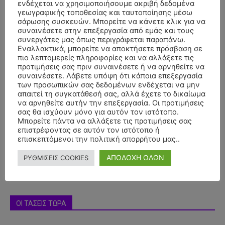
ενδέχεται να χρησιμοποιήσουμε ακριβή δεδομένα
γεωγραφικής τοποθεσίας και ταυτοποίησης μέσω
σάρωσης συσκευών. Μπορείτε να κάνετε κλικ για να
συναινέσετε στην επεξεργασία από εμάς και τους
συνεργάτες μας όπως περιγράφεται παραπάνω.
Εναλλακτικά, μπορείτε να αποκτήσετε πρόσβαση σε
πιο λεπτομερείς πληροφορίες και να αλλάξετε τις
προτιμήσεις σας πριν συναινέσετε ή να αρνηθείτε να
συναινέσετε. Λάβετε υπόψη ότι κάποια επεξεργασία
των προσωπικών σας δεδομένων ενδέχεται να μην
απαιτεί τη συγκατάθεσή σας, αλλά έχετε το δικαίωμα
να αρνηθείτε αυτήν την επεξεργασία. Οι προτιμήσεις
- Advertisment -
σας θα ισχύουν μόνο για αυτόν τον ιστότοπο.
Μπορείτε πάντα να αλλάξετε τις προτιμήσεις σας
επιστρέφοντας σε αυτόν τον ιστότοπο ή
επισκεπτόμενοι την πολιτική απορρήτου μας..
ΑΠΟΔΟΧΗ ΟΛΩΝ
ΡΥΘΜΙΣΕΙΣ COOKIES
ΟΙ ΤΑΣΕΙΣ ΤΩΡΑ