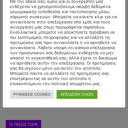
Με την άδειά σας, εμείς και οι συνεργάτες μας
ενδέχεται να χρησιμοποιήσουμε ακριβή δεδομένα
γεωγραφικής τοποθεσίας και ταυτοποίησης μέσω
σάρωσης συσκευών. Μπορείτε να κάνετε κλικ για να
συναινέσετε στην επεξεργασία από εμάς και τους
συνεργάτες μας όπως περιγράφεται παραπάνω.
Εναλλακτικά, μπορείτε να αποκτήσετε πρόσβαση σε
πιο λεπτομερείς πληροφορίες και να αλλάξετε τις
προτιμήσεις σας πριν συναινέσετε ή να αρνηθείτε να
συναινέσετε. Λάβετε υπόψη ότι κάποια επεξεργασία
των προσωπικών σας δεδομένων ενδέχεται να μην
απαιτεί τη συγκατάθεσή σας, αλλά έχετε το δικαίωμα
να αρνηθείτε αυτήν την επεξεργασία. Οι προτιμήσεις
- Advertisment -
σας θα ισχύουν μόνο για αυτόν τον ιστότοπο.
Μπορείτε πάντα να αλλάξετε τις προτιμήσεις σας
επιστρέφοντας σε αυτόν τον ιστότοπο ή
επισκεπτόμενοι την πολιτική απορρήτου μας..
ΑΠΟΔΟΧΗ ΟΛΩΝ
ΡΥΘΜΙΣΕΙΣ COOKIES
ΟΙ ΤΑΣΕΙΣ ΤΩΡΑ