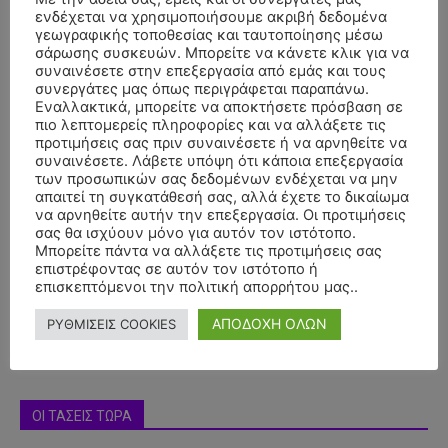
ενδέχεται να χρησιμοποιήσουμε ακριβή δεδομένα
γεωγραφικής τοποθεσίας και ταυτοποίησης μέσω
σάρωσης συσκευών. Μπορείτε να κάνετε κλικ για να
συναινέσετε στην επεξεργασία από εμάς και τους
συνεργάτες μας όπως περιγράφεται παραπάνω.
Εναλλακτικά, μπορείτε να αποκτήσετε πρόσβαση σε
πιο λεπτομερείς πληροφορίες και να αλλάξετε τις
προτιμήσεις σας πριν συναινέσετε ή να αρνηθείτε να
συναινέσετε. Λάβετε υπόψη ότι κάποια επεξεργασία
των προσωπικών σας δεδομένων ενδέχεται να μην
απαιτεί τη συγκατάθεσή σας, αλλά έχετε το δικαίωμα
να αρνηθείτε αυτήν την επεξεργασία. Οι προτιμήσεις
- Advertisment -
σας θα ισχύουν μόνο για αυτόν τον ιστότοπο.
Μπορείτε πάντα να αλλάξετε τις προτιμήσεις σας
επιστρέφοντας σε αυτόν τον ιστότοπο ή
επισκεπτόμενοι την πολιτική απορρήτου μας..
ΑΠΟΔΟΧΗ ΟΛΩΝ
ΡΥΘΜΙΣΕΙΣ COOKIES
ΟΙ ΤΑΣΕΙΣ ΤΩΡΑ