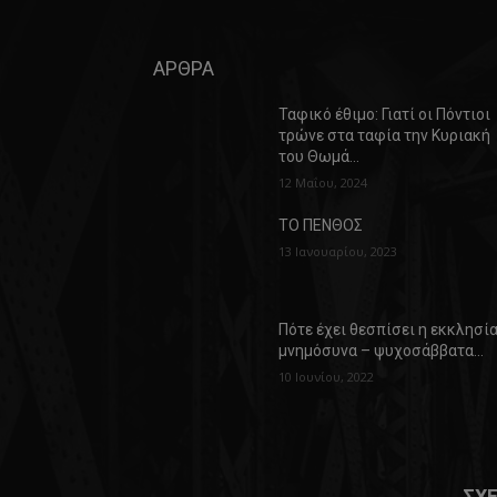
ΑΡΘΡΑ
Ταφικό έθιμο: Γιατί οι Πόντιοι
τρώνε στα ταφία την Κυριακή
του Θωμά…
12 Μαΐου, 2024
ΤΟ ΠΕΝΘΟΣ
13 Ιανουαρίου, 2023
Πότε έχει θεσπίσει η εκκλησί
μνημόσυνα – ψυχοσάββατα…
10 Ιουνίου, 2022
ΣΧΕ