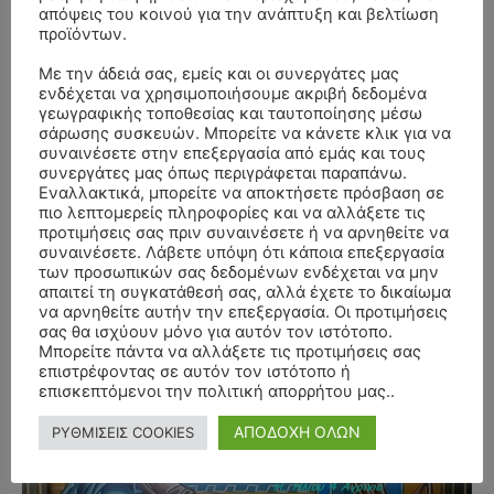
απόψεις του κοινού για την ανάπτυξη και βελτίωση
προϊόντων.
Με την άδειά σας, εμείς και οι συνεργάτες μας
ενδέχεται να χρησιμοποιήσουμε ακριβή δεδομένα
γεωγραφικής τοποθεσίας και ταυτοποίησης μέσω
σάρωσης συσκευών. Μπορείτε να κάνετε κλικ για να
συναινέσετε στην επεξεργασία από εμάς και τους
συνεργάτες μας όπως περιγράφεται παραπάνω.
Εναλλακτικά, μπορείτε να αποκτήσετε πρόσβαση σε
πιο λεπτομερείς πληροφορίες και να αλλάξετε τις
προτιμήσεις σας πριν συναινέσετε ή να αρνηθείτε να
συναινέσετε. Λάβετε υπόψη ότι κάποια επεξεργασία
των προσωπικών σας δεδομένων ενδέχεται να μην
απαιτεί τη συγκατάθεσή σας, αλλά έχετε το δικαίωμα
να αρνηθείτε αυτήν την επεξεργασία. Οι προτιμήσεις
σας θα ισχύουν μόνο για αυτόν τον ιστότοπο.
Μπορείτε πάντα να αλλάξετε τις προτιμήσεις σας
επιστρέφοντας σε αυτόν τον ιστότοπο ή
- Advertisment -
επισκεπτόμενοι την πολιτική απορρήτου μας..
ΑΠΟΔΟΧΗ ΟΛΩΝ
ΡΥΘΜΙΣΕΙΣ COOKIES