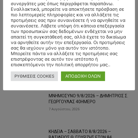
συνεργάτες μας όπως περιγράφεται παραπάνω.
Εναλλακτικά, μπορείτε να αποκτήσετε πρόσβαση σε
πιο λεπτομερείς πληροφορίες και να αλλάξετε τις
- Advertisment -
προτιμήσεις σας πριν συναινέσετε ή να αρνηθείτε να
συναινέσετε. Λάβετε υπόψη ότι κάποια επεξεργασία
των προσωπικών σας δεδομένων ενδέχεται να μην
απαιτεί τη συγκατάθεσή σας, αλλά έχετε το δικαίωμα
να αρνηθείτε αυτήν την επεξεργασία. Οι προτιμήσεις
σας θα ισχύουν μόνο για αυτόν τον ιστότοπο.
Μπορείτε πάντα να αλλάξετε τις προτιμήσεις σας
επιστρέφοντας σε αυτόν τον ιστότοπο ή
επισκεπτόμενοι την πολιτική απορρήτου μας..
ΑΠΟΔΟΧΗ ΟΛΩΝ
ΡΥΘΜΙΣΕΙΣ COOKIES
ΟΙ ΤΑΣΕΙΣ ΤΩΡΑ
ΜΝΗΜΟΣΥΝΟ 9/8/2026 – ΔΗΜΗΤΡΙΟΣ Σ.
ΓΕΩΡΓΟΥΛΑΣ 40ΗΜΕΡΟ
7 Αυγούστου, 2026
ΚΗΔΕΙΑ – ΣΑΒΒΑΤΟ 8/8/2026 –
ΒΑΣΙΛΕΙΟΣ Θ. ΓΟΥΡΖΗΣ ΕΤΩΝ 84