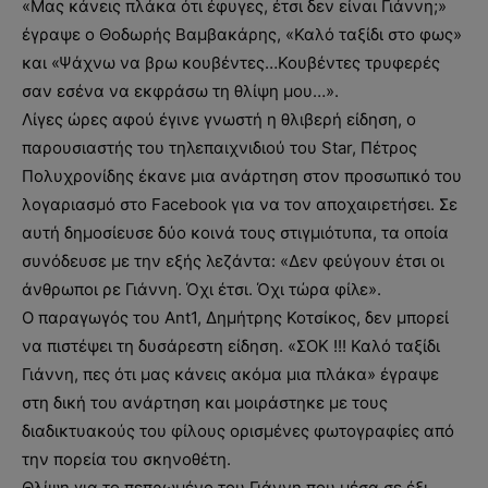
«Μας κάνεις πλάκα ότι έφυγες, έτσι δεν είναι Γιάννη;»
έγραψε ο Θοδωρής Βαμβακάρης, «Καλό ταξίδι στο φως»
και «Ψάχνω να βρω κουβέντες…Κουβέντες τρυφερές
σαν εσένα να εκφράσω τη θλίψη μου…».
Λίγες ώρες αφού έγινε γνωστή η θλιβερή είδηση, ο
παρουσιαστής του τηλεπαιχνιδιού του Star, Πέτρος
Πολυχρονίδης έκανε μια ανάρτηση στον προσωπικό του
λογαριασμό στο Facebook για να τον αποχαιρετήσει. Σε
αυτή δημοσίευσε δύο κοινά τους στιγμιότυπα, τα οποία
συνόδευσε με την εξής λεζάντα: «Δεν φεύγουν έτσι οι
άνθρωποι ρε Γιάννη. Όχι έτσι. Όχι τώρα φίλε».
Ο παραγωγός του Αnt1, Δημήτρης Κοτσίκος, δεν μπορεί
να πιστέψει τη δυσάρεστη είδηση. «ΣΟΚ !!! Καλό ταξίδι
Γιάννη, πες ότι μας κάνεις ακόμα μια πλάκα» έγραψε
στη δική του ανάρτηση και μοιράστηκε με τους
διαδικτυακούς του φίλους ορισμένες φωτογραφίες από
την πορεία του σκηνοθέτη.
Θλίψη για το πεπρωμένο του Γιάννη που μέσα σε έξι