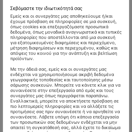
Σεβόμαστε την ιδιωτικότητά σας
Εμείς και οι συνεργάτες μας αποθηκεύουμε ή/και
έχουμε πρόσβαση σε πληροφορίες σε μια συσκευή,
όπως cookies και επεξεργαζόμαστε προσωπικά
δεδομένα, όπως μοναδικά αναγνωριστικά και τυπικές
πληροφορίες που αποστέλλονται από μια συσκευή
για εξατομικευμένες διαφημίσεις και περιεχόμενο,
μέτρηση διαφημίσεων και περιεχομένου, καθώς και
απόψεις του κοινού για την ανάπτυξη και βελτίωση
προϊόντων.
Με την άδειά σας, εμείς και οι συνεργάτες μας
ενδέχεται να χρησιμοποιήσουμε ακριβή δεδομένα
γεωγραφικής τοποθεσίας και ταυτοποίησης μέσω
σάρωσης συσκευών. Μπορείτε να κάνετε κλικ για να
συναινέσετε στην επεξεργασία από εμάς και τους
συνεργάτες μας όπως περιγράφεται παραπάνω.
- Advertisment -
Εναλλακτικά, μπορείτε να αποκτήσετε πρόσβαση σε
πιο λεπτομερείς πληροφορίες και να αλλάξετε τις
προτιμήσεις σας πριν συναινέσετε ή να αρνηθείτε να
συναινέσετε. Λάβετε υπόψη ότι κάποια επεξεργασία
των προσωπικών σας δεδομένων ενδέχεται να μην
απαιτεί τη συγκατάθεσή σας, αλλά έχετε το δικαίωμα