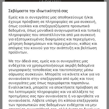
Σεβόμαστε την ιδιωτικότητά σας
- Advertisment -
Εμείς και οι συνεργάτες μας αποθηκεύουμε ή/και
έχουμε πρόσβαση σε πληροφορίες σε μια συσκευή,
όπως cookies και επεξεργαζόμαστε προσωπικά
δεδομένα, όπως μοναδικά αναγνωριστικά και τυπικές
πληροφορίες που αποστέλλονται από μια συσκευή
για εξατομικευμένες διαφημίσεις και περιεχόμενο,
μέτρηση διαφημίσεων και περιεχομένου, καθώς και
απόψεις του κοινού για την ανάπτυξη και βελτίωση
προϊόντων.
Με την άδειά σας, εμείς και οι συνεργάτες μας
ενδέχεται να χρησιμοποιήσουμε ακριβή δεδομένα
γεωγραφικής τοποθεσίας και ταυτοποίησης μέσω
σάρωσης συσκευών. Μπορείτε να κάνετε κλικ για να
συναινέσετε στην επεξεργασία από εμάς και τους
συνεργάτες μας όπως περιγράφεται παραπάνω.
Εναλλακτικά, μπορείτε να αποκτήσετε πρόσβαση σε
πιο λεπτομερείς πληροφορίες και να αλλάξετε τις
προτιμήσεις σας πριν συναινέσετε ή να αρνηθείτε να
συναινέσετε. Λάβετε υπόψη ότι κάποια επεξεργασία
ΣΥΛΛΥΠΗΤΗΡΙΑ ΜΗΝΥΜΑΤΑ
των προσωπικών σας δεδομένων ενδέχεται να μην