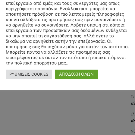
επεξεργασία από εμάς και τους συνεργάτες μας όπως
Αγ
περιγράφεται παραπάνω. Εναλλακτικά, μπορείτε να
Δ
αποκτήσετε πρόσβαση σε πιο λεπτομερείς πληροφορίες
και να αλλάξετε τις προτιμήσεις σας πριν συναινέσετε ή
Δη
να αρνηθείτε να συναινέσετε. Λάβετε υπόψη ότι κάποια
3
επεξεργασία των προσωπικών σας δεδομένων ενδέχεται
27
να μην απαιτεί τη συγκατάθεσή σας, αλλά έχετε το
δικαίωμα να αρνηθείτε αυτήν την επεξεργασία. Οι
Λε
προτιμήσεις σας θα ισχύουν μόνο για αυτόν τον ιστότοπο.
Κ
Μπορείτε πάντα να αλλάξετε τις προτιμήσεις σας
επιστρέφοντας σε αυτόν τον ιστότοπο ή επισκεπτόμενοι
Ra
την πολιτική απορρήτου μας..
Κ
ΑΠΟΔΟΧΗ ΟΛΩΝ
ΡΥΘΜΙΣΕΙΣ COOKIES
Σι
Α
Γκ
Ι
Ελ
Β
Νί