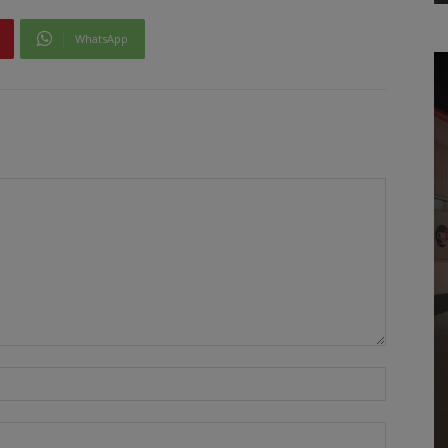
WhatsApp
Όνομα:*
Email:*