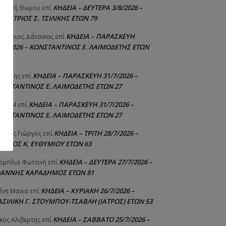
ΚΗΔΕΙΑ – ΔΕΥΤΕΡΑ 3/8/2026 –
γελική Θωμου
επί
ΗΜΗΤΡΙΟΣ Σ. ΤΣΙΛΙΚΗΣ ΕΤΩΝ 79
ΚΗΔΕΙΑ – ΠΑΡΑΣΚΕΥΗ
μήτριος Δάτσικας
επί
1/7/2026 – ΚΩΝΣΤΑΝΤΙΝΟΣ Ε. ΛΑΙΜΟΔΕΤΗΣ ΕΤΩΝ
ΚΗΔΕΙΑ – ΠΑΡΑΣΚΕΥΗ 31/7/2026 –
υτέρης
επί
ΩΝΣΤΑΝΤΙΝΟΣ Ε. ΛΑΙΜΟΔΕΤΗΣ ΕΤΩΝ 27
ΚΗΔΕΙΑ – ΠΑΡΑΣΚΕΥΗ 31/7/2026 –
niad4
επί
ΩΝΣΤΑΝΤΙΝΟΣ Ε. ΛΑΙΜΟΔΕΤΗΣ ΕΤΩΝ 27
ΚΗΔΕΙΑ – ΤΡΙΤΗ 28/7/2026 –
ούτης Γιώργος
επί
ΓΓΕΛΟΣ Κ. ΕΥΘΥΜΙΟΥ ΕΤΩΝ 63
ΚΗΔΕΙΑ – ΔΕΥΤΕΡΑ 27/7/2026 –
ομπλια Φωτεινή
επί
ΩΑΝΝΗΣ ΚΑΡΑΔΗΜΟΣ ΕΤΩΝ 81
ΚΗΔΕΙΑ – ΚΥΡΙΑΚΗ 26/7/2026 –
ένη Μανια
επί
ΑΣΙΛΙΚΗ Γ. ΣΤΟΥΜΠΟΥ-ΤΣΑΒΛΗ (ΙΑΤΡΟΣ) ΕΤΩΝ 53
ΚΗΔΕΙΑ – ΣΑΒΒΑΤΟ 25/7/2026 –
κος Αλιβερτης
επί