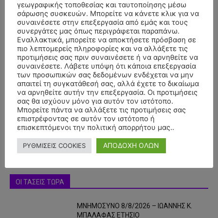
γεωγραφικής τοποθεσίας και ταυτοποίησης μέσω
σάρωσης συσκευών. Μπορείτε να κάνετε κλικ για να
συναινέσετε στην επεξεργασία από εμάς και τους
συνεργάτες μας όπως περιγράφεται παραπάνω.
Εναλλακτικά, μπορείτε να αποκτήσετε πρόσβαση σε
πιο λεπτομερείς πληροφορίες και να αλλάξετε τις
προτιμήσεις σας πριν συναινέσετε ή να αρνηθείτε να
συναινέσετε. Λάβετε υπόψη ότι κάποια επεξεργασία
των προσωπικών σας δεδομένων ενδέχεται να μην
απαιτεί τη συγκατάθεσή σας, αλλά έχετε το δικαίωμα
- Advertisment -
να αρνηθείτε αυτήν την επεξεργασία. Οι προτιμήσεις
σας θα ισχύουν μόνο για αυτόν τον ιστότοπο.
Μπορείτε πάντα να αλλάξετε τις προτιμήσεις σας
επιστρέφοντας σε αυτόν τον ιστότοπο ή
επισκεπτόμενοι την πολιτική απορρήτου μας..
ΑΠΟΔΟΧΗ ΟΛΩΝ
ΡΥΘΜΙΣΕΙΣ COOKIES
ΟΙ ΤΑΣΕΙΣ ΤΩΡΑ
ΜΝΗΜΟΣΥΝΟ 8/8/2026 – ΙΩΑΝΝΗΣ Κ.
ΜΠΑΛΑΦΑΣ ΕΤΗΣΙΟ