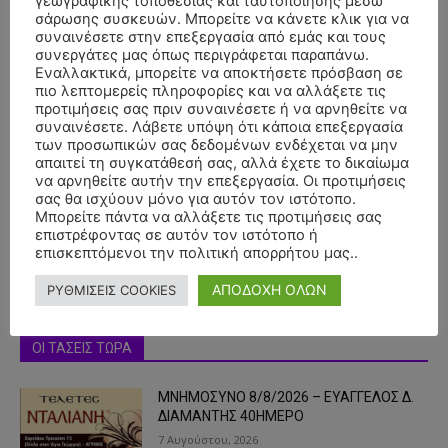
γεωγραφικής τοποθεσίας και ταυτοποίησης μέσω
σάρωσης συσκευών. Μπορείτε να κάνετε κλικ για να
συναινέσετε στην επεξεργασία από εμάς και τους
συνεργάτες μας όπως περιγράφεται παραπάνω.
Εναλλακτικά, μπορείτε να αποκτήσετε πρόσβαση σε
πιο λεπτομερείς πληροφορίες και να αλλάξετε τις
προτιμήσεις σας πριν συναινέσετε ή να αρνηθείτε να
συναινέσετε. Λάβετε υπόψη ότι κάποια επεξεργασία
των προσωπικών σας δεδομένων ενδέχεται να μην
- Advertisment -
απαιτεί τη συγκατάθεσή σας, αλλά έχετε το δικαίωμα
να αρνηθείτε αυτήν την επεξεργασία. Οι προτιμήσεις
σας θα ισχύουν μόνο για αυτόν τον ιστότοπο.
Μπορείτε πάντα να αλλάξετε τις προτιμήσεις σας
επιστρέφοντας σε αυτόν τον ιστότοπο ή
επισκεπτόμενοι την πολιτική απορρήτου μας..
ΑΠΟΔΟΧΗ ΟΛΩΝ
ΡΥΘΜΙΣΕΙΣ COOKIES
ΟΙ ΤΑΣΕΙΣ ΤΩΡΑ
ΜΝΗΜΟΣΥΝΟ 8/8/2026 – ΕΥΑΓΓΕΛΟΣ Δ.
ΔΙΑΜΑΝΤΗΣ 40ΗΜΕΡΟ
7 Αυγούστου, 2026