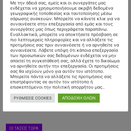
Με την άδειά σας, εμείς και οι συνεργάτες μας
ενδέχεται να χρησιμοποιήσουμε ακριβή δεδομένα
γεωγραφικής τοποθεσίας και ταυτοποίησης μέσω
σάρωσης συσκευών. Μπορείτε να κάνετε κλικ για να
συναινέσετε στην επεξεργασία από εμάς και τους
συνεργάτες μας όπως περιγράφεται παραπάνω.
Εναλλακτικά, μπορείτε να αποκτήσετε πρόσβαση σε
πιο λεπτομερείς πληροφορίες και να αλλάξετε τις
προτιμήσεις σας πριν συναινέσετε ή να αρνηθείτε να
συναινέσετε. Λάβετε υπόψη ότι κάποια επεξεργασία
των προσωπικών σας δεδομένων ενδέχεται να μην
απαιτεί τη συγκατάθεσή σας, αλλά έχετε το δικαίωμα
να αρνηθείτε αυτήν την επεξεργασία. Οι προτιμήσεις
- Advertisment -
σας θα ισχύουν μόνο για αυτόν τον ιστότοπο.
Μπορείτε πάντα να αλλάξετε τις προτιμήσεις σας
επιστρέφοντας σε αυτόν τον ιστότοπο ή
επισκεπτόμενοι την πολιτική απορρήτου μας..
ΑΠΟΔΟΧΗ ΟΛΩΝ
ΡΥΘΜΙΣΕΙΣ COOKIES
ΟΙ ΤΑΣΕΙΣ ΤΩΡΑ