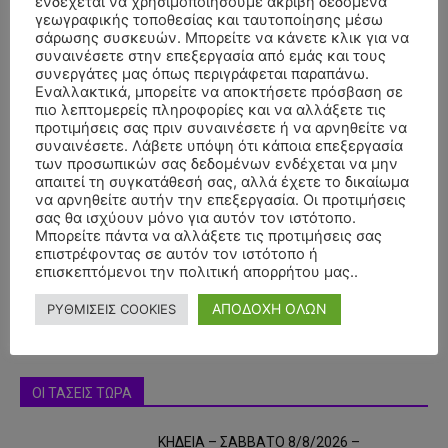
ενδέχεται να χρησιμοποιήσουμε ακριβή δεδομένα
γεωγραφικής τοποθεσίας και ταυτοποίησης μέσω
σάρωσης συσκευών. Μπορείτε να κάνετε κλικ για να
συναινέσετε στην επεξεργασία από εμάς και τους
συνεργάτες μας όπως περιγράφεται παραπάνω.
Εναλλακτικά, μπορείτε να αποκτήσετε πρόσβαση σε
πιο λεπτομερείς πληροφορίες και να αλλάξετε τις
προτιμήσεις σας πριν συναινέσετε ή να αρνηθείτε να
συναινέσετε. Λάβετε υπόψη ότι κάποια επεξεργασία
των προσωπικών σας δεδομένων ενδέχεται να μην
απαιτεί τη συγκατάθεσή σας, αλλά έχετε το δικαίωμα
- Advertisment -
να αρνηθείτε αυτήν την επεξεργασία. Οι προτιμήσεις
σας θα ισχύουν μόνο για αυτόν τον ιστότοπο.
Μπορείτε πάντα να αλλάξετε τις προτιμήσεις σας
επιστρέφοντας σε αυτόν τον ιστότοπο ή
επισκεπτόμενοι την πολιτική απορρήτου μας..
ΑΠΟΔΟΧΗ ΟΛΩΝ
ΡΥΘΜΙΣΕΙΣ COOKIES
ΟΙ ΤΑΣΕΙΣ ΤΩΡΑ
ΚΗΔΕΙΑ – ΣΑΒΒΑΤΟ 8/8/2026 –