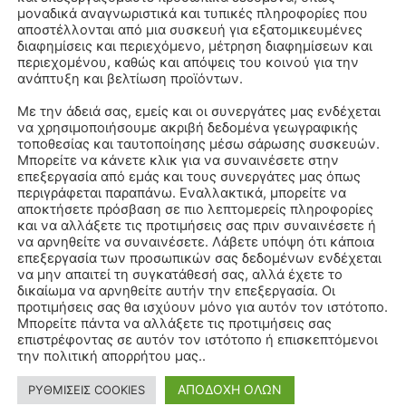
μοναδικά αναγνωριστικά και τυπικές πληροφορίες που
αποστέλλονται από μια συσκευή για εξατομικευμένες
διαφημίσεις και περιεχόμενο, μέτρηση διαφημίσεων και
περιεχομένου, καθώς και απόψεις του κοινού για την
ανάπτυξη και βελτίωση προϊόντων.
Με την άδειά σας, εμείς και οι συνεργάτες μας ενδέχεται
να χρησιμοποιήσουμε ακριβή δεδομένα γεωγραφικής
τοποθεσίας και ταυτοποίησης μέσω σάρωσης συσκευών.
Μπορείτε να κάνετε κλικ για να συναινέσετε στην
επεξεργασία από εμάς και τους συνεργάτες μας όπως
περιγράφεται παραπάνω. Εναλλακτικά, μπορείτε να
αποκτήσετε πρόσβαση σε πιο λεπτομερείς πληροφορίες
και να αλλάξετε τις προτιμήσεις σας πριν συναινέσετε ή
να αρνηθείτε να συναινέσετε. Λάβετε υπόψη ότι κάποια
επεξεργασία των προσωπικών σας δεδομένων ενδέχεται
να μην απαιτεί τη συγκατάθεσή σας, αλλά έχετε το
δικαίωμα να αρνηθείτε αυτήν την επεξεργασία. Οι
προτιμήσεις σας θα ισχύουν μόνο για αυτόν τον ιστότοπο.
Μπορείτε πάντα να αλλάξετε τις προτιμήσεις σας
επιστρέφοντας σε αυτόν τον ιστότοπο ή επισκεπτόμενοι
την πολιτική απορρήτου μας..
ΑΠΟΔΟΧΗ ΟΛΩΝ
ΡΥΘΜΙΣΕΙΣ COOKIES