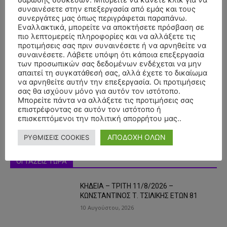
σάρωσης συσκευών. Μπορείτε να κάνετε κλικ για να
συναινέσετε στην επεξεργασία από εμάς και τους
συνεργάτες μας όπως περιγράφεται παραπάνω.
Εναλλακτικά, μπορείτε να αποκτήσετε πρόσβαση σε
πιο λεπτομερείς πληροφορίες και να αλλάξετε τις
προτιμήσεις σας πριν συναινέσετε ή να αρνηθείτε να
συναινέσετε. Λάβετε υπόψη ότι κάποια επεξεργασία
- Advertisment -
των προσωπικών σας δεδομένων ενδέχεται να μην
απαιτεί τη συγκατάθεσή σας, αλλά έχετε το δικαίωμα
να αρνηθείτε αυτήν την επεξεργασία. Οι προτιμήσεις
σας θα ισχύουν μόνο για αυτόν τον ιστότοπο.
Μπορείτε πάντα να αλλάξετε τις προτιμήσεις σας
επιστρέφοντας σε αυτόν τον ιστότοπο ή
επισκεπτόμενοι την πολιτική απορρήτου μας..
ΑΠΟΔΟΧΗ ΟΛΩΝ
ΡΥΘΜΙΣΕΙΣ COOKIES
ΟΙ ΤΑΣΕΙΣ ΤΩΡΑ
ΚΗΔΕΙΑ – ΤΡΙΤΗ 11/8/2026 –
ΚΩΝΣΤΑΝΤΙΝΟΣ Τ. ΤΣΙΛΙΚΗΣ ΕΤΩΝ 81
10 Αυγούστου, 2026