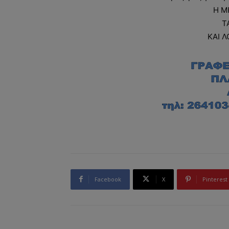
Η Μ
Τ
ΚΑΙ Λ
Facebook
X
Pinterest