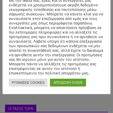
Με την άδειά σας, εμείς και οι συνεργάτες μας
ενδέχεται να χρησιμοποιήσουμε ακριβή δεδομένα
γεωγραφικής τοποθεσίας και ταυτοποίησης μέσω
σάρωσης συσκευών. Μπορείτε να κάνετε κλικ για να
συναινέσετε στην επεξεργασία από εμάς και τους
συνεργάτες μας όπως περιγράφεται παραπάνω.
Εναλλακτικά, μπορείτε να αποκτήσετε πρόσβαση σε
πιο λεπτομερείς πληροφορίες και να αλλάξετε τις
προτιμήσεις σας πριν συναινέσετε ή να αρνηθείτε να
συναινέσετε. Λάβετε υπόψη ότι κάποια επεξεργασία
των προσωπικών σας δεδομένων ενδέχεται να μην
απαιτεί τη συγκατάθεσή σας, αλλά έχετε το δικαίωμα
να αρνηθείτε αυτήν την επεξεργασία. Οι προτιμήσεις
- Advertisment -
σας θα ισχύουν μόνο για αυτόν τον ιστότοπο.
Μπορείτε πάντα να αλλάξετε τις προτιμήσεις σας
επιστρέφοντας σε αυτόν τον ιστότοπο ή
επισκεπτόμενοι την πολιτική απορρήτου μας..
ΑΠΟΔΟΧΗ ΟΛΩΝ
ΡΥΘΜΙΣΕΙΣ COOKIES
ΟΙ ΤΑΣΕΙΣ ΤΩΡΑ