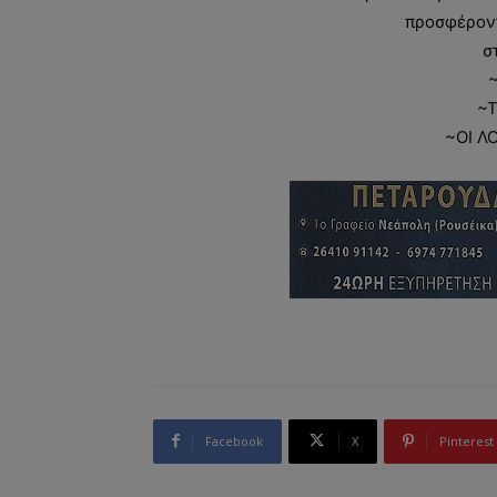
προσφέροντ
σ
~Τ
~ΟΙ Λ
Facebook
X
Pinterest