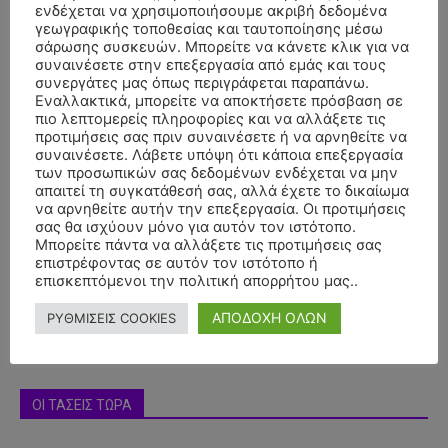
ενδέχεται να χρησιμοποιήσουμε ακριβή δεδομένα
γεωγραφικής τοποθεσίας και ταυτοποίησης μέσω
σάρωσης συσκευών. Μπορείτε να κάνετε κλικ για να
συναινέσετε στην επεξεργασία από εμάς και τους
συνεργάτες μας όπως περιγράφεται παραπάνω.
Εναλλακτικά, μπορείτε να αποκτήσετε πρόσβαση σε
πιο λεπτομερείς πληροφορίες και να αλλάξετε τις
προτιμήσεις σας πριν συναινέσετε ή να αρνηθείτε να
συναινέσετε. Λάβετε υπόψη ότι κάποια επεξεργασία
των προσωπικών σας δεδομένων ενδέχεται να μην
απαιτεί τη συγκατάθεσή σας, αλλά έχετε το δικαίωμα
- Advertisment -
να αρνηθείτε αυτήν την επεξεργασία. Οι προτιμήσεις
σας θα ισχύουν μόνο για αυτόν τον ιστότοπο.
Μπορείτε πάντα να αλλάξετε τις προτιμήσεις σας
επιστρέφοντας σε αυτόν τον ιστότοπο ή
επισκεπτόμενοι την πολιτική απορρήτου μας..
ΑΠΟΔΟΧΗ ΟΛΩΝ
ΡΥΘΜΙΣΕΙΣ COOKIES
ΟΙ ΤΑΣΕΙΣ ΤΩΡΑ