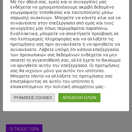
Με την άδειά σας, εμείς και οι συνεργάτες μας
ενδέχεται να χρησιμοποιήσουμε ακριβή δεδομένα
γεωγραφικής τοποθεσίας και ταυτοποίησης μέσω
σάρωσης συσκευών. Μπορείτε να κάνετε κλικ για να
συναινέσετε στην επεξεργασία από εμάς και τους
συνεργάτες μας όπως περιγράφεται παραπάνω.
Εναλλακτικά, μπορείτε να αποκτήσετε πρόσβαση σε
πιο λεπτομερείς πληροφορίες και να αλλάξετε τις
προτιμήσεις σας πριν συναινέσετε ή να αρνηθείτε να
συναινέσετε. Λάβετε υπόψη ότι κάποια επεξεργασία
των προσωπικών σας δεδομένων ενδέχεται να μην
απαιτεί τη συγκατάθεσή σας, αλλά έχετε το δικαίωμα
να αρνηθείτε αυτήν την επεξεργασία. Οι προτιμήσεις
σας θα ισχύουν μόνο για αυτόν τον ιστότοπο.
- Advertisment -
Μπορείτε πάντα να αλλάξετε τις προτιμήσεις σας
επιστρέφοντας σε αυτόν τον ιστότοπο ή
επισκεπτόμενοι την πολιτική απορρήτου μας..
ΑΠΟΔΟΧΗ ΟΛΩΝ
ΡΥΘΜΙΣΕΙΣ COOKIES
ΟΙ ΤΑΣΕΙΣ ΤΩΡΑ