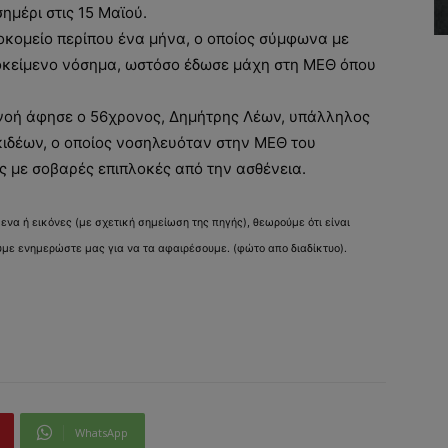
ημέρι στις 15 Μαϊού.
κομείο περίπου ένα μήνα, ο οποίος σύμφωνα με
οκείμενο νόσημα, ωστόσο έδωσε μάχη στη ΜΕΘ όπου
πνοή άφησε ο 56χρονος, Δημήτρης Λέων, υπάλληλος
ιδέων, ο οποίος νοσηλευόταν στην ΜΕΘ του
ς με σοβαρές επιπλοκές από την ασθένεια.
α ή εικόνες (με σχετική σημείωση της πηγής), θεωρούμε ότι είναι
ε ενημερώστε μας για να τα αφαιρέσουμε. (φώτο απο διαδίκτυο).
WhatsApp