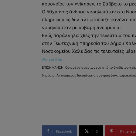
κορονοϊός τον «νίκησε», το Σάββατο το μεσ
Ο 50χρονος άνδρας νοσηλευόταν στο Νοσο
πληροφορίες δεν αντιμετώπιζε κανένα υπ
νοσηλευόταν με σοβαρή πνευμονία.
Ενώ, παράλληλα χθες την τελευταία του 
στην Γεωτεχνική Υπηρεσία του Δήμου Χαλκ
Νοσοκομείου Χαλκίδας τις τελευταίες μέρε
We read it in:
ΕΠΙΣΗΜΑΝΣΗ: Ορισμένα αναρτώμενα από το διαδίκτυο κείμεν
δημόσια. Αν υπάρχουν δικαιώματα συγγραφέων, παρακαλούμ
Facebook
X
Pinterest