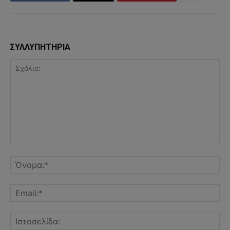
ΣΥΛΛΥΠΗΤΗΡΙΑ
Σχόλιο:
Όν
Ema
Ισ