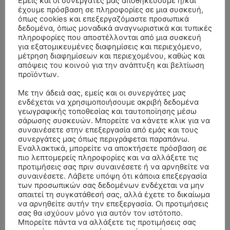
Εμείς και οι συνεργάτες μας αποθηκεύουμε ή/και
έχουμε πρόσβαση σε πληροφορίες σε μια συσκευή,
όπως cookies και επεξεργαζόμαστε προσωπικά
δεδομένα, όπως μοναδικά αναγνωριστικά και τυπικές
πληροφορίες που αποστέλλονται από μια συσκευή
για εξατομικευμένες διαφημίσεις και περιεχόμενο,
μέτρηση διαφημίσεων και περιεχομένου, καθώς και
απόψεις του κοινού για την ανάπτυξη και βελτίωση
προϊόντων.
Με την άδειά σας, εμείς και οι συνεργάτες μας
ενδέχεται να χρησιμοποιήσουμε ακριβή δεδομένα
γεωγραφικής τοποθεσίας και ταυτοποίησης μέσω
- Advertisment -
σάρωσης συσκευών. Μπορείτε να κάνετε κλικ για να
συναινέσετε στην επεξεργασία από εμάς και τους
συνεργάτες μας όπως περιγράφεται παραπάνω.
Εναλλακτικά, μπορείτε να αποκτήσετε πρόσβαση σε
πιο λεπτομερείς πληροφορίες και να αλλάξετε τις
προτιμήσεις σας πριν συναινέσετε ή να αρνηθείτε να
συναινέσετε. Λάβετε υπόψη ότι κάποια επεξεργασία
των προσωπικών σας δεδομένων ενδέχεται να μην
απαιτεί τη συγκατάθεσή σας, αλλά έχετε το δικαίωμα
να αρνηθείτε αυτήν την επεξεργασία. Οι προτιμήσεις
σας θα ισχύουν μόνο για αυτόν τον ιστότοπο.
Μπορείτε πάντα να αλλάξετε τις προτιμήσεις σας