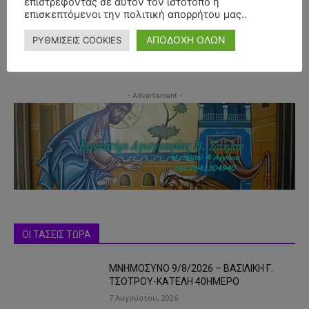
επιστρέφοντας σε αυτόν τον ιστότοπο ή
επισκεπτόμενοι την πολιτική απορρήτου μας..
ΑΠΟΔΟΧΗ ΟΛΩΝ
ΡΥΘΜΙΣΕΙΣ COOKIES
- Advertisment -
ΟΙ ΤΑΣΕΙΣ ΤΩΡΑ
ΜΝΗΜΟΣΥΝΟ 9/8/2026 – ΒΑΣΙΛΙΚΗ Γ.
ΤΣΟΤΡΟΥ-ΚΑΤΕΛΗ 40ΗΜΕΡΟ
7 Αυγούστου, 2026