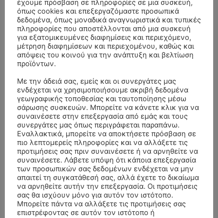
έχουμε πρόσβαση σε πληροφορίες σε μια συσκευή,
όπως cookies και επεξεργαζόμαστε προσωπικά
δεδομένα, όπως μοναδικά αναγνωριστικά και τυπικές
πληροφορίες που αποστέλλονται από μια συσκευή
για εξατομικευμένες διαφημίσεις και περιεχόμενο,
μέτρηση διαφημίσεων και περιεχομένου, καθώς και
απόψεις του κοινού για την ανάπτυξη και βελτίωση
προϊόντων.
Με την άδειά σας, εμείς και οι συνεργάτες μας
ενδέχεται να χρησιμοποιήσουμε ακριβή δεδομένα
γεωγραφικής τοποθεσίας και ταυτοποίησης μέσω
σάρωσης συσκευών. Μπορείτε να κάνετε κλικ για να
συναινέσετε στην επεξεργασία από εμάς και τους
ΣΥΛΛΥΠΗΤΗΡΙΑ ΜΗΝΥΜΑΤΑ
συνεργάτες μας όπως περιγράφεται παραπάνω.
Εναλλακτικά, μπορείτε να αποκτήσετε πρόσβαση σε
πιο λεπτομερείς πληροφορίες και να αλλάξετε τις
ΚΗΔΕΙΑ – ΣΑΒΒΑΤΟ 25/7/2026 –
Αλέξανδρος Σέρβος
επί
προτιμήσεις σας πριν συναινέσετε ή να αρνηθείτε να
ΧΑΡΑΛΑΜΠΟΣ ΚΑΥΚΙΑΣ ΕΤΩΝ 57
συναινέσετε. Λάβετε υπόψη ότι κάποια επεξεργασία
των προσωπικών σας δεδομένων ενδέχεται να μην
ΚΗΔΕΙΑ – ΤΡΙΤΗ 4/8/2026 – ΧΡΗΣΤΟΣ Α. ΠΑΛΙΟΥΡΑΣ
ΧΡΙΣΤΙΝΑ
επί
απαιτεί τη συγκατάθεσή σας, αλλά έχετε το δικαίωμα
ΕΤΩΝ 58
να αρνηθείτε αυτήν την επεξεργασία. Οι προτιμήσεις
σας θα ισχύουν μόνο για αυτόν τον ιστότοπο.
ΚΗΔΕΙΑ – ΔΕΥΤΕΡΑ 3/8/2026 – ΔΗΜΗΤΡΙΟΣ Σ.
Θεόδωρος Νάκος
επί
Μπορείτε πάντα να αλλάξετε τις προτιμήσεις σας
επιστρέφοντας σε αυτόν τον ιστότοπο ή
ΤΣΙΛΙΚΗΣ ΕΤΩΝ 79