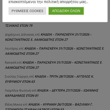
επισκεπτόμενοι την πολιτική απορρήτου μας..
ΚΗΔΕΙΑ – ΔΕΥΤΕΡΑ 3/8/2026 –
ΠΑΝΑΓΙΩΤΗΣ IΩΑΚΕΙΜΙΔΗΣ
επί
ΑΠΟΔΟΧΗ ΟΛΩΝ
ΡΥΘΜΙΣΕΙΣ COOKIES
ΣΠΥΡΙΔΟΥΛΑ Γ. ΣΕΪΤΑΝΙΔΟΥ ΕΤΩΝ 91
ΚΗΔΕΙΑ – ΔΕΥΤΕΡΑ 3/8/2026 – ΔΗΜΗΤΡΙΟΣ Σ.
Αγγελική Θωμου
επί
ΤΣΙΛΙΚΗΣ ΕΤΩΝ 79
ΚΗΔΕΙΑ – ΠΑΡΑΣΚΕΥΗ 31/7/2026 –
Δημήτριος Δάτσικας
επί
ΚΩΝΣΤΑΝΤΙΝΟΣ Ε. ΛΑΙΜΟΔΕΤΗΣ ΕΤΩΝ 27
ΚΗΔΕΙΑ – ΠΑΡΑΣΚΕΥΗ 31/7/2026 – ΚΩΝΣΤΑΝΤΙΝΟΣ Ε.
Λευτέρης
επί
ΛΑΙΜΟΔΕΤΗΣ ΕΤΩΝ 27
ΚΗΔΕΙΑ – ΠΑΡΑΣΚΕΥΗ 31/7/2026 – ΚΩΝΣΤΑΝΤΙΝΟΣ Ε.
Raniad4
επί
ΛΑΙΜΟΔΕΤΗΣ ΕΤΩΝ 27
ΚΗΔΕΙΑ – ΤΡΙΤΗ 28/7/2026 – ΑΓΓΕΛΟΣ Κ.
Σιούτης Γιώργος
επί
ΕΥΘΥΜΙΟΥ ΕΤΩΝ 63
ΚΗΔΕΙΑ – ΔΕΥΤΕΡΑ 27/7/2026 – ΙΩΑΝΝΗΣ
Γκομπλια Φωτεινή
επί
ΚΑΡΑΔΗΜΟΣ ΕΤΩΝ 81
ΚΗΔΕΙΑ – ΚΥΡΙΑΚΗ 26/7/2026 – ΒΑΣΙΛΙΚΗ Γ.
Ελένη Μανια
επί
ΣΤΟΥΜΠΟΥ-ΤΣΑΒΛΗ (ΙΑΤΡΟΣ) ΕΤΩΝ 53