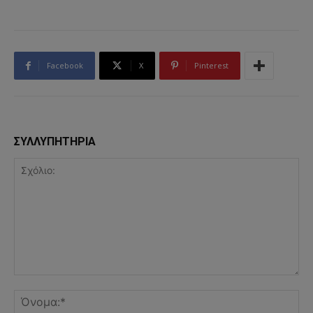
Facebook
X
Pinterest
ΣΥΛΛΥΠΗΤΗΡΙΑ
Σχόλιο:
Όν