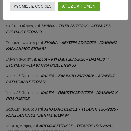
ΑΠΟΔΟΧΗ ΟΛΩΝ
ΡΥΘΜΙΣΕΙΣ COOKIES
ΚΗΔΕΙΑ – ΠΑΡΑΣΚΕΥΗ 31/7/2026 – ΚΩΝΣΤΑΝΤΙΝΟΣ Ε.
Raniad4
επί
ΛΑΙΜΟΔΕΤΗΣ ΕΤΩΝ 27
ΚΗΔΕΙΑ – ΤΡΙΤΗ 28/7/2026 – ΑΓΓΕΛΟΣ Κ.
Σιούτης Γιώργος
επί
ΕΥΘΥΜΙΟΥ ΕΤΩΝ 63
ΚΗΔΕΙΑ – ΔΕΥΤΕΡΑ 27/7/2026 – ΙΩΑΝΝΗΣ
Γκομπλια Φωτεινή
επί
ΚΑΡΑΔΗΜΟΣ ΕΤΩΝ 81
ΚΗΔΕΙΑ – ΚΥΡΙΑΚΗ 26/7/2026 – ΒΑΣΙΛΙΚΗ Γ.
Ελένη Μανια
επί
ΣΤΟΥΜΠΟΥ-ΤΣΑΒΛΗ (ΙΑΤΡΟΣ) ΕΤΩΝ 53
ΚΗΔΕΙΑ – ΣΑΒΒΑΤΟ 25/7/2026 – ΑΝΔΡΕΑΣ
Νίκος Αλιβερτης
επί
ΒΑΣΙΛΕΙΑΔΗΣ ΕΤΩΝ 58
ΚΗΔΕΙΑ – ΠΕΜΠΤΗ 23/7/2026 – ΙΩΑΝΝΗΣ Κ.
Νίκος Αλιβερτης
επί
ΠΟΛΥΜΕΡΟΣ
ΑΠΟΧΑΙΡΕΤΙΣΜΟΣ – ΤΕΤΑΡΤΗ 15/7/2026 –
Βασιλικη Πολυζου
επί
ΚΩΝΣΤΑΝΤΙΝΟΣ ΠΑΠΠΑΣ ΕΤΩΝ 94
ΑΠΟΧΑΙΡΕΤΙΣΜΟΣ – ΤΕΤΑΡΤΗ 15/7/2026 –
Κώστας Μιάμης
επί