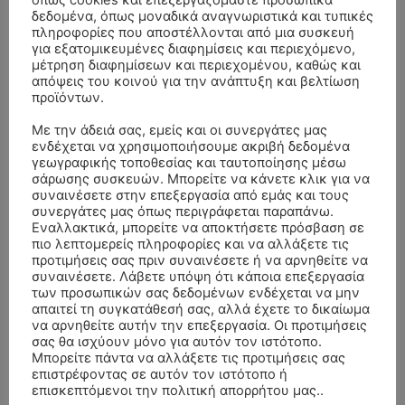
όπως cookies και επεξεργαζόμαστε προσωπικά
δεδομένα, όπως μοναδικά αναγνωριστικά και τυπικές
πληροφορίες που αποστέλλονται από μια συσκευή
για εξατομικευμένες διαφημίσεις και περιεχόμενο,
μέτρηση διαφημίσεων και περιεχομένου, καθώς και
απόψεις του κοινού για την ανάπτυξη και βελτίωση
προϊόντων.
Με την άδειά σας, εμείς και οι συνεργάτες μας
ενδέχεται να χρησιμοποιήσουμε ακριβή δεδομένα
γεωγραφικής τοποθεσίας και ταυτοποίησης μέσω
σάρωσης συσκευών. Μπορείτε να κάνετε κλικ για να
ΣΥΛΛΥΠΗΤΗΡΙΑ ΜΗΝΥΜΑΤΑ
συναινέσετε στην επεξεργασία από εμάς και τους
συνεργάτες μας όπως περιγράφεται παραπάνω.
ΚΗΔΕΙΑ – ΔΕΥΤΕΡΑ 3/8/2026 –
Εναλλακτικά, μπορείτε να αποκτήσετε πρόσβαση σε
ΠΑΝΑΓΙΩΤΗΣ IΩΑΚΕΙΜΙΔΗΣ
επί
πιο λεπτομερείς πληροφορίες και να αλλάξετε τις
ΣΠΥΡΙΔΟΥΛΑ Γ. ΣΕΪΤΑΝΙΔΟΥ ΕΤΩΝ 91
προτιμήσεις σας πριν συναινέσετε ή να αρνηθείτε να
συναινέσετε. Λάβετε υπόψη ότι κάποια επεξεργασία
ΚΗΔΕΙΑ – ΔΕΥΤΕΡΑ 3/8/2026 – ΔΗΜΗΤΡΙΟΣ Σ.
Αγγελική Θωμου
επί
των προσωπικών σας δεδομένων ενδέχεται να μην
ΤΣΙΛΙΚΗΣ ΕΤΩΝ 79
απαιτεί τη συγκατάθεσή σας, αλλά έχετε το δικαίωμα
να αρνηθείτε αυτήν την επεξεργασία. Οι προτιμήσεις
ΚΗΔΕΙΑ – ΠΑΡΑΣΚΕΥΗ 31/7/2026 –
Δημήτριος Δάτσικας
επί
σας θα ισχύουν μόνο για αυτόν τον ιστότοπο.
ΚΩΝΣΤΑΝΤΙΝΟΣ Ε. ΛΑΙΜΟΔΕΤΗΣ ΕΤΩΝ 27
Μπορείτε πάντα να αλλάξετε τις προτιμήσεις σας
επιστρέφοντας σε αυτόν τον ιστότοπο ή
ΚΗΔΕΙΑ – ΠΑΡΑΣΚΕΥΗ 31/7/2026 – ΚΩΝΣΤΑΝΤΙΝΟΣ Ε.
Λευτέρης
επί
επισκεπτόμενοι την πολιτική απορρήτου μας..
ΛΑΙΜΟΔΕΤΗΣ ΕΤΩΝ 27